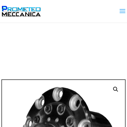
Home
/
Gamma prodotti
/
DIFFERENZIALI
AUTOBLOCCANTI
/ Suzuki Jimny Anteriore