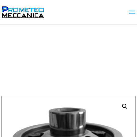
Home
/
Gamma prodotti
/
DIFFERENZIALI
AUTOBLOCCANTI
/ Cambio C514 2WD a
corona incollata