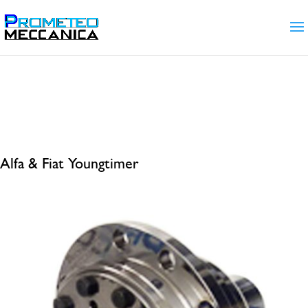
Home
/
Gamma prodotti
/ Prodotti taggati “Alfa
& Fiat Youngtimer”
Alfa & Fiat Youngtimer