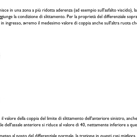
sce in una zona a più ridotta aderenza (ad esempio sull'asfalto viscido), la 
ggiunge la condizione di slittamento. Per la proprietà del differenziale sopr
a in ingresso, avremo il medesimo valore di coppia anche sull'altra ruota
l valore della coppia del limite di slittamento dell'anteriore sinistro, anch
ale dell'assale anteriore si riduce al valore di 40, nettamente inferiore a q
eteo al posto del differenziale normale, la trazione in questi casi miglior