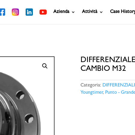
Azienda
Attività
Case Histor
LI AUTOBLOCCANTI
/ Cambio M32
DIFFERENZIAL
CAMBIO M32
Categoria:
DIFFERENZIA
Youngtimer
,
Punto - Grand