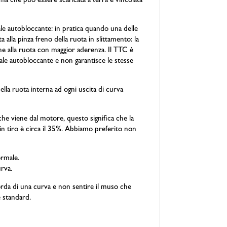
ima che può essere scaricata a terra è vincolata
e autobloccante: in pratica quando una delle
alla pinza freno della ruota in slittamento: la
che alla ruota con maggior aderenza. Il TTC è
ale autobloccante e non garantisce le stesse
della ruota interna ad ogni uscita di curva
che viene dal motore, questo significa che la
in tiro è circa il 35%. Abbiamo preferito non
ormale.
urva.
 corda di una curva e non sentire il muso che
e standard.