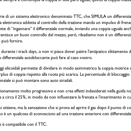
idere sempre e comunque la coppia in due parti uguali, quindi la coppia mass
rie di un sistema elettronico denominato TTC, che SIMULA un differenzial
 elettronica addetta al controllo della trazione manda un impulso di frenata 
ette di “ingannare” il differenziale normale, inviando una coppia uguale an
rantisce un buon controllo del mezzo, però, ribadiamo non è un differenzi
 può fornire.
sta durante i track days, o non vi piace dover patire l’antipatico slittamento 
o differenziale autobloccante può fare al caso vostro.
aggi elicoidali permette di dividere in modo asimmetrico la coppia motrice 
us di coppia rispetto alla ruota più scarica. La percentuale di bloccaggio 
renziale si può montare sono auto stradali.
funzionamento molto progressivo e non crea effetti indesiderati nella guida n
ta a circa il 25%, in modo da non influenzare la frenata e l’inserimento in c
e si ottiene, ma la sensazione che si prova ad aprire il gas dopo il punto di
rno è un qualcosa di sconosciuto ad una trazione anteriore con differenzial
le è compatibile con il TTC.