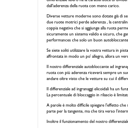
differenziale libero ha la caratteristica di div
dall’aderenza della ruota con meno carico.
Diverse vetture moderne sono dotate già di se
due ruote motrici perde aderenza , la centralina
coppia negativa che si aggiunge alla ruota perm
sicuramente un sistema valido e sicuro, che ga
performances che solo un buon autobloccante
Se siete soliti utilizzare la vostra vettura in pi
affrontata in modo un po’ allegro, allora un ver
Il nostro differenziale autobloccante ad ingran
ruota con più aderenza riceverà sempre un surpl
andare oltre visto che le vetture su cui il diffe
Il differenziale ad ingranaggi elicoidali ha un 
La percentuale di bloccaggio in rilascio è limita
A parole è molto difficile spiegare l’effetto ch
parte per la tangente, ma che tira verso l’inte
Inoltre il funzionamento del nostro differenzia