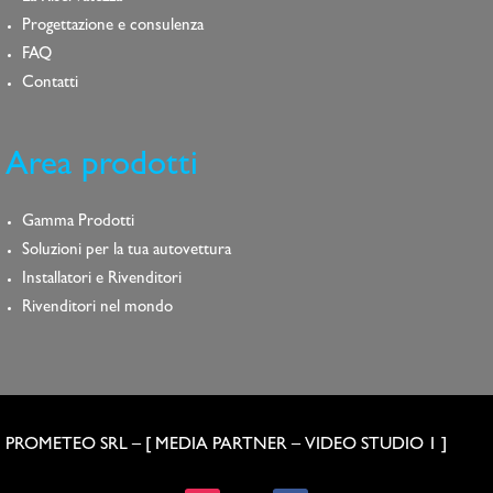
Progettazione e consulenza
FAQ
Contatti
Area prodotti
Gamma Prodotti
Soluzioni per la tua autovettura
Installatori e Rivenditori
Rivenditori nel mondo
PROMETEO SRL – [
MEDIA PARTNER
–
VIDEO STUDIO 1
]